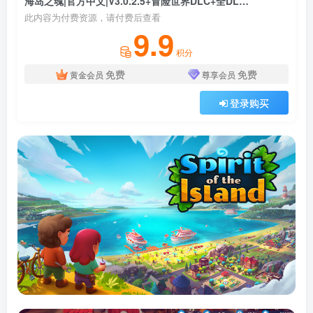
海岛之魂|官方中文|V3.0.2.5+冒险世界DLC+全DLC-沙盒|解压即撸|
此内容为付费资源，请付费后查看
9.9
积分
免费
免费
黄金会员
尊享会员
登录购买