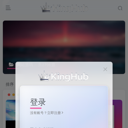
网站源码
共2706篇
排序
更新
浏览
点赞
评论
登录
没有账号？立即注册