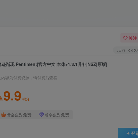
关注
0
3
隐迹渐现 Pentiment|官方中文|本体+1.3.1升补|NSZ|原版|
此内容为付费资源，请付费后查看
9.9
积分
免费
免费
黄金会员
尊享会员
登