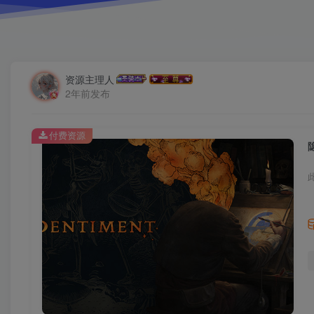
资源主理人
2年前发布
付费资源