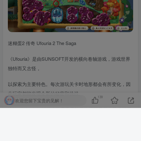
迷糊蛋2 传奇 Ufouria 2 The Saga
《Ufouria》是由SUNSOFT开发的横向卷轴游戏，游戏世界
独特而又古怪，
以探索为主要特色。每次游玩关卡时地形都会有所变化，因
此玩家都能发现全新的秘密和挑战。
139
欢迎您留下宝贵的见解！
这款《Ufouria》以迷人的手工毛毡风格重现了其奇异但可爱
的世界。快来享受这个充满治愈和乐趣的全新体验吧！