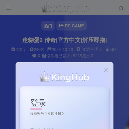
热门
PC GAME
迷糊蛋2 传奇|官方中文|解压即撸|
资源主理人
278字
2分钟
2024-10-10
467
0
该作者已发布15265篇文章
登录
没有账号？立即注册