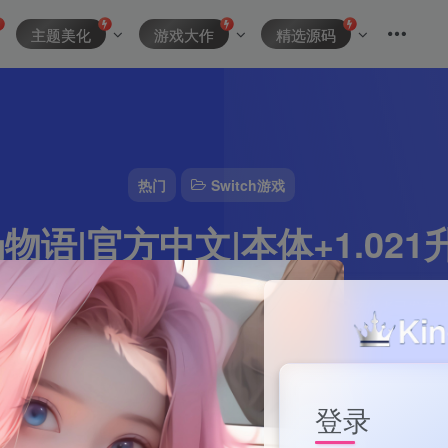
主题美化
游戏大作
精选源码
热门
Switch游戏
语|官方中文|本体+1.021升
资源主理人
0
4分钟
2024-10-10
277
该作者已发布15
登录