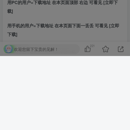
用PC的用户=下载地址 在本页面顶部 右边 可看见 [立即下
载]
用手机的用户=下载地址 在本页面下面一丢丢 可看见 [立即
下载]
221
©
版权声明
欢迎您留下宝贵的见解！
文章版权归作者所有，未经允许请勿转载。
THE END
Switch游戏
喜欢就支持一下吧
点赞
221
分享
收藏