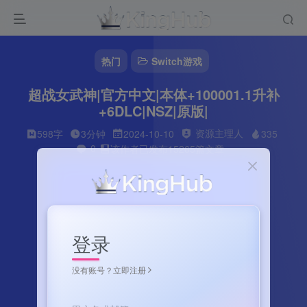
热门
Switch游戏
超战女武神|官方中文|本体+100001.1升补
+6DLC|NSZ|原版|
资源主理人
598字
3分钟
2024-10-10
335
0
该作者已发布15265篇文章
登录
没有账号？立即注册