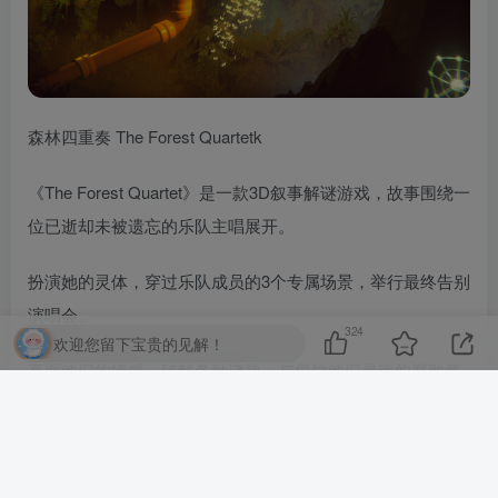
森林四重奏 The Forest Quartetk
《The Forest Quartet》是一款3D叙事解谜游戏，故事围绕一
位已逝却未被遗忘的乐队主唱展开。
扮演她的灵体，穿过乐队成员的3个专属场景，举行最终告别
演唱会。
324
欢迎您留下宝贵的见解！
直面他们的情感，破解各种谜题，与侵蚀他们灵魂的腐败气
息奋力抗争。