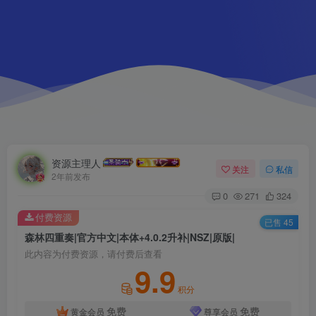
资源主理人
关注
私信
2年前发布
0
271
324
付费资源
已售 45
森林四重奏|官方中文|本体+4.0.2升补|NSZ|原版|
此内容为付费资源，请付费后查看
9.9
积分
免费
免费
黄金会员
尊享会员