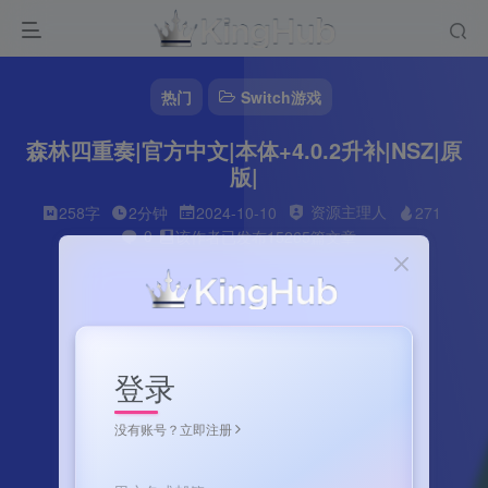
热门
Switch游戏
森林四重奏|官方中文|本体+4.0.2升补|NSZ|原
版|
资源主理人
258字
2分钟
2024-10-10
271
0
该作者已发布15265篇文章
登录
没有账号？立即注册