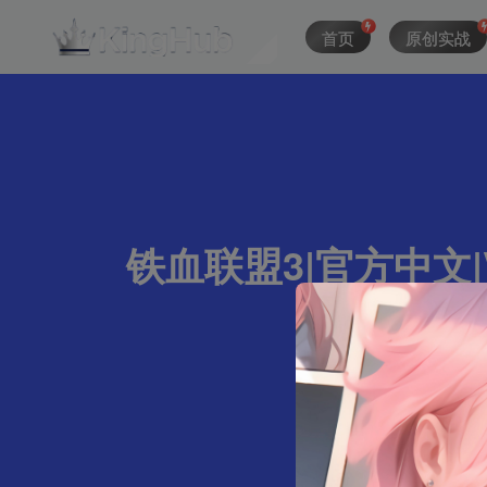
首页
原创实战
铁血联盟3|官方中文|V
536字