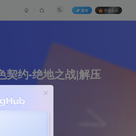
发布
开通会员
-黑色契约-绝地之战|解压
265篇文章