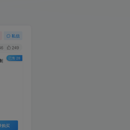
私信
46
249
已售 28
撸|
录购买