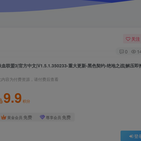
关注
0
1
铁血联盟3|官方中文|V1.5.1.350233-重大更新-黑色契约-绝地之战|解压即
此内容为付费资源，请付费后查看
9.9
积分
免费
免费
黄金会员
尊享会员
登