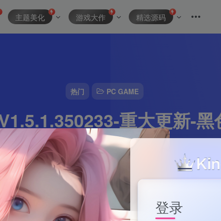
主题美化
游戏大作
精选源码
热门
PC GAME
1.5.1.350233-重大更新
即撸|
资源主理人
0
3分钟
2024-10-10
146
该作者已发布15
登录