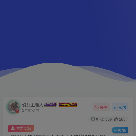
资源主理人
关注
私信
2年前发布
0
339
283
付费资源
已售 35