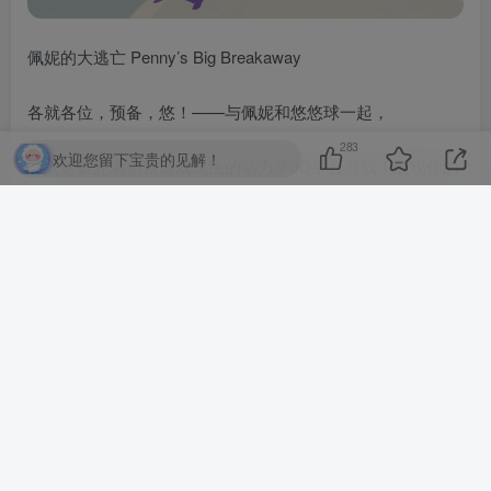
佩妮的大逃亡 Penny’s Big Breakaway
各就各位，预备，悠！——与佩妮和悠悠球一起，
283
欢迎您留下宝贵的见解！
加入这款充满创新游戏玩法的动力学3D平台游戏！展现你的
各种招数，
连接让人叫绝的组合技，让佩妮和悠悠球做出完美的突破性
表演。
快到《佩妮大逃脱》中用这对活力四射的组合登台亮相吧。
系统要求:17.0.1