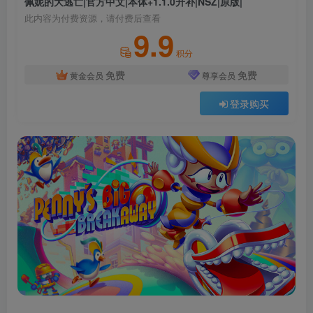
佩妮的大逃亡|官方中文|本体+1.1.0升补|NSZ|原版|
此内容为付费资源，请付费后查看
9.9
积分
免费
免费
黄金会员
尊享会员
登录购买