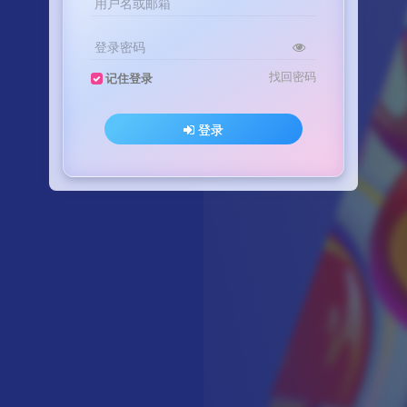
用户名或邮箱
登录密码
找回密码
记住登录
登录