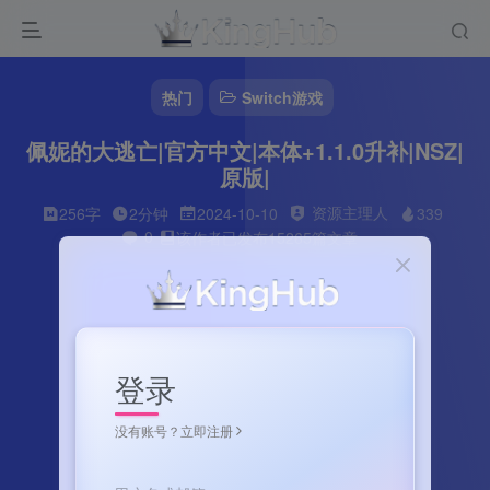
热门
Switch游戏
佩妮的大逃亡|官方中文|本体+1.1.0升补|NSZ|
原版|
资源主理人
256字
2分钟
2024-10-10
339
0
该作者已发布15265篇文章
登录
没有账号？立即注册