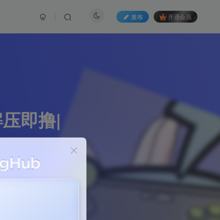
发布
开通会员
|解压即撸|
265篇文章