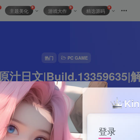
主题美化
游戏大作
精选源码
热门
PC GAME
汁日文|Build.13359635
资源主理人
0
2分钟
2024-10-10
294
该作者已发布15
登录