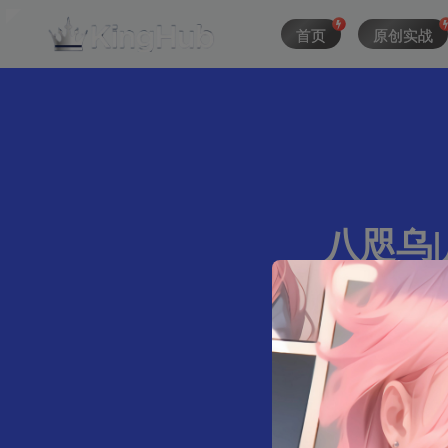
首页
原创实战
八咫乌|原
215字