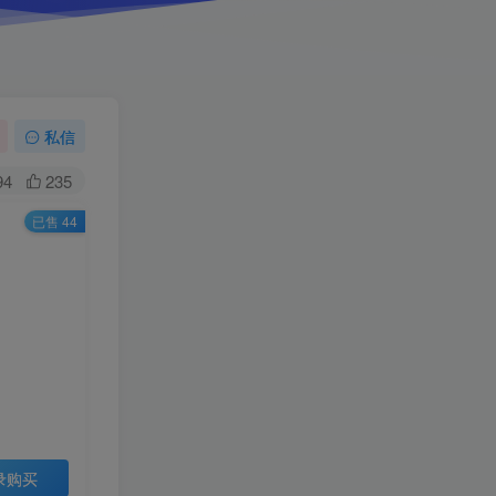
私信
94
235
已售 44
录购买