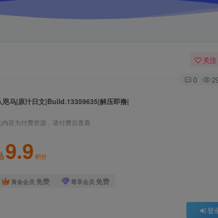
关注
0
2
八咫乌|原汁日文|Build.13359635|解压即撸|
此内容为付费资源，请付费后查看
9.9
积分
免费
免费
黄金会员
尊享会员
登