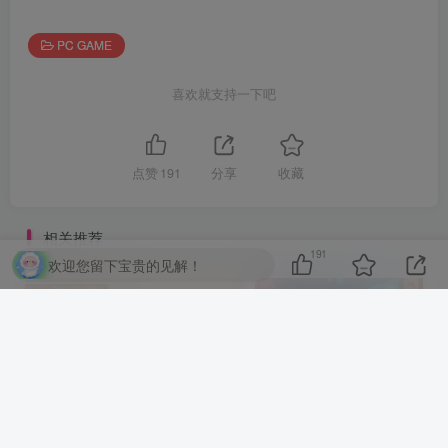
PC GAME
喜欢就支持一下吧
点赞
191
分享
收藏
相关推荐
191
欢迎您留下宝贵的见解！
明治東亰恋伽 Full Moon|官方中文|解压即撸|
赛博网络俱乐部