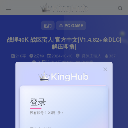
热门
PC GAME
战锤40K 战区蛮人|官方中文|V1.4.82+全DLC|
解压即撸|
资源主理人
216字
2分钟
2024-10-10
337
0
该作者已发布15265篇文章
登录
没有账号？立即注册