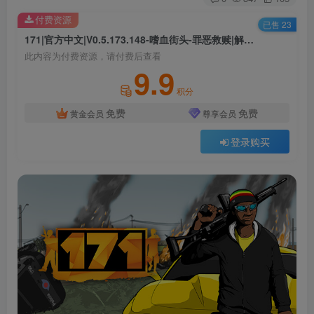
付费资源
已售 23
171|官方中文|V0.5.173.148-嗜血街头-罪恶救赎|解压即撸|
此内容为付费资源，请付费后查看
9.9
积分
免费
免费
黄金会员
尊享会员
登录购买