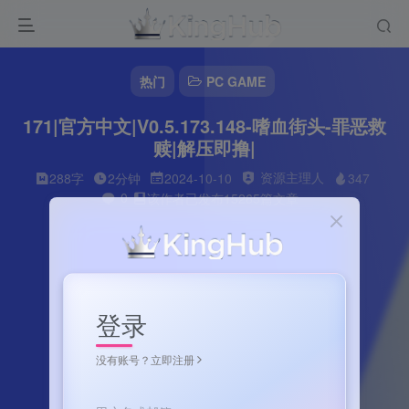
热门
PC GAME
171|官方中文|V0.5.173.148-嗜血街头-罪恶救
赎|解压即撸|
资源主理人
288字
2分钟
2024-10-10
347
0
该作者已发布15265篇文章
登录
没有账号？立即注册