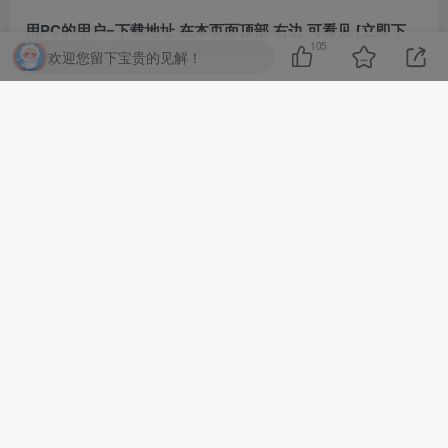
用PC的用户=下载地址 在本页面顶部 右边 可看见 [立即下
105
欢迎您留下宝贵的见解！
载]
用手机的用户=下载地址 在本页面下面一丢丢 可看见 [立即
下载]
©
版权声明
文章版权归作者所有，未经允许请勿转载。
THE END
PC GAME
喜欢就支持一下吧
点赞
105
分享
收藏