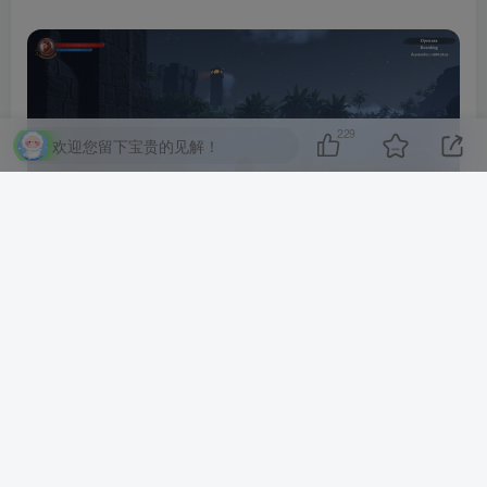
229
欢迎您留下宝贵的见解！
海盗传承 海盗动作角色扮演游戏与海战 Corsairs Legacy –
Pirate Action RPG & Sea Battles
为“Corsairs Legacy”做好准备。 这是加勒比海的冒险，历史
悠久的海盗生活模拟器。
扬帆出海，参与海战，探索岛屿。 你会崛起成为传奇海盗还