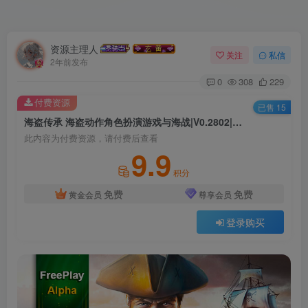
资源主理人
关注
私信
2年前发布
0
308
229
付费资源
已售 15
海盗传承 海盗动作角色扮演游戏与海战|V0.2802|官方中文|解压即撸|
此内容为付费资源，请付费后查看
9.9
积分
免费
免费
黄金会员
尊享会员
登录购买