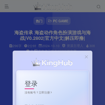
热门
PC GAME
海盗传承 海盗动作角色扮演游戏与海
战|V0.2802|官方中文|解压即撸|
资源主理人
296字
2分钟
2024-10-10
308
0
该作者已发布15265篇文章
登录
没有账号？立即注册