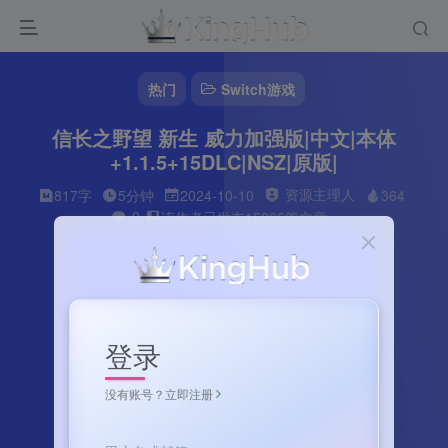
热门
Switch游戏
信长之野望 新生 威力加强版|中文|本体
+1.1.5+15DLC|NSZ|原版|
资源主理人
817字
5分钟
2024-10-10
364
0
该作者已发布15265篇文章
登录
没有账号？立即注册