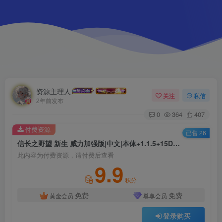
资源主理人
关注
私信
2年前发布
0
364
407
付费资源
已售 26
信长之野望 新生 威力加强版|中文|本体+1.1.5+15DLC|NSZ|原版|
此内容为付费资源，请付费后查看
9.9
积分
免费
免费
黄金会员
尊享会员
登录购买