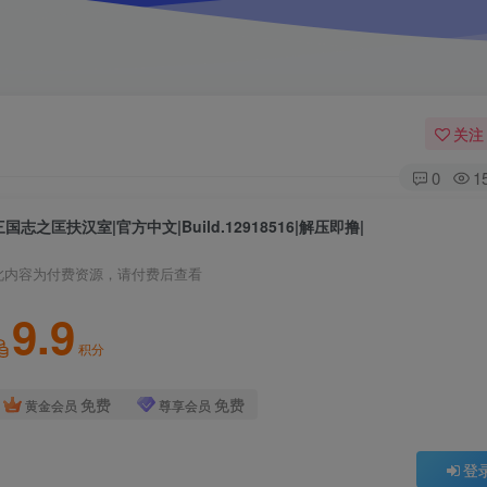
关注
0
1
三国志之匡扶汉室|官方中文|Build.12918516|解压即撸|
此内容为付费资源，请付费后查看
9.9
积分
免费
免费
黄金会员
尊享会员
登