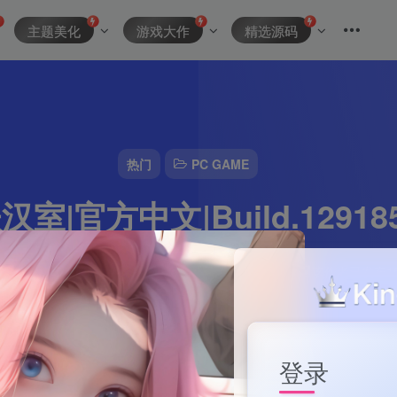
主题美化
游戏大作
精选源码
热门
PC GAME
|官方中文|Build.12918
资源主理人
0
1分钟
2024-10-10
157
该作者已发布15
登录