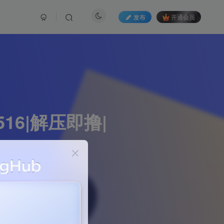
发布
开通会员
516|解压即撸|
265篇文章