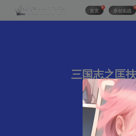
首页
原创实战
三国志之匡扶汉室
160字