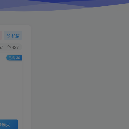
私信
57
427
已售 30
录购买