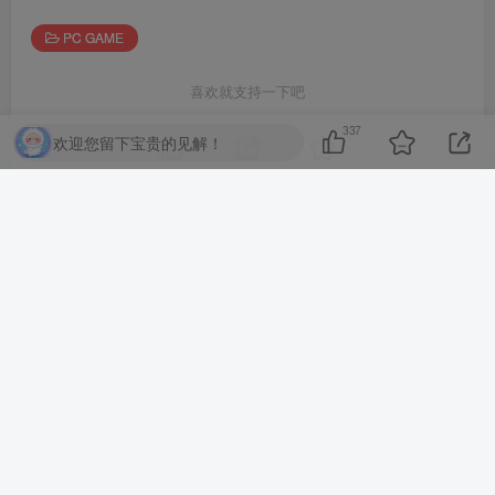
PC GAME
喜欢就支持一下吧
337
欢迎您留下宝贵的见解！
点赞
337
分享
收藏
相关推荐
明治東亰恋伽 Full Moon|官方中文|解压即撸|