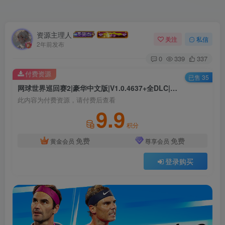
资源主理人
关注
私信
2年前发布
0
339
337
付费资源
已售 35
网球世界巡回赛2|豪华中文版|V1.0.4637+全DLC|解压即撸|
此内容为付费资源，请付费后查看
9.9
积分
免费
免费
黄金会员
尊享会员
登录购买