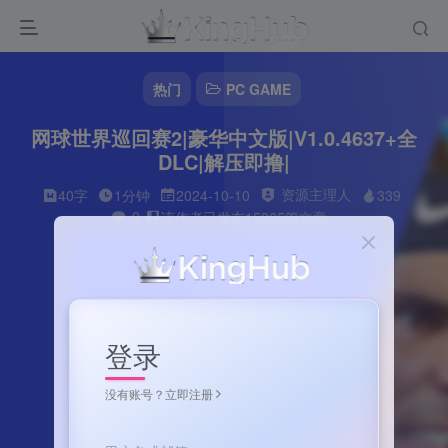
热门
PC GAME
网球世界巡回赛2|豪华中文版|V1.0.4637+全
DLC|解压即撸|
资源主理人
40字
1分钟
2024-10-10
339
0
该作者已发布15265篇文章
登录
没有账号？立即注册