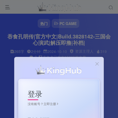
热门
PC GAME
吞食孔明传|官方中文|Build.3828142-三国会
心演武|解压即撸|补档|
资源主理人
265字
2分钟
2024-10-10
319
0
该作者已发布15265篇文章
登录
没有账号？立即注册