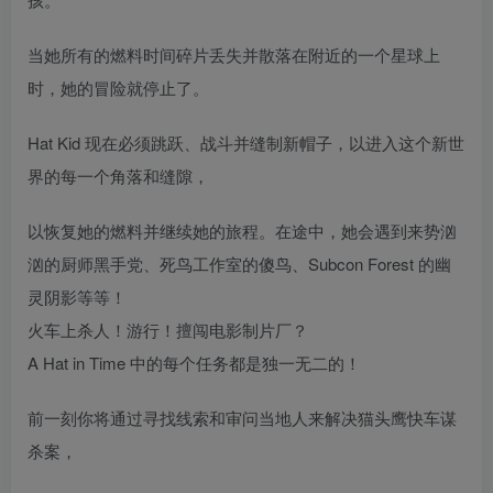
当她所有的燃料时间碎片丢失并散落在附近的一个星球上
时，她的冒险就停止了。
Hat Kid 现在必须跳跃、战斗并缝制新帽子，以进入这个新世
界的每一个角落和缝隙，
以恢复她的燃料并继续她的旅程。在途中，她会遇到来势汹
汹的厨师黑手党、死鸟工作室的傻鸟、Subcon Forest 的幽
灵阴影等等！
火车上杀人！游行！擅闯电影制片厂？
A Hat in Time 中的每个任务都是独一无二的！
前一刻你将通过寻找线索和审问当地人来解决猫头鹰快车谋
杀案，