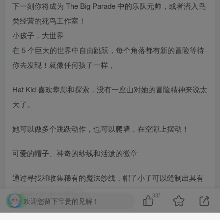
下一刻你将成为 The Big Parade 中的乐队元帅，或者潜入鸟
类经营的死鸟工作室！
小孩子，大世界
在 5 个巨大的世界中自由跳跃，每个角落都有新的冒险等待
你去发现！就像任何孩子一样，
Hat Kid 喜欢攀爬和探索，没有一座山对她的冒险精神来说太
大了。
她可以做多个跳跃动作，也可以爬墙，在空隙上摆动！
可爱的帽子、神奇的纱线和活泼的徽章
通过寻找和收集稀有的魔法纱线，帽子小子可以缝制出具有
各种能力的新可爱帽子，
337
欢迎您留下宝贵的见解！
包括可以烹饪爆炸混合物的女巫帽子，以及可以窥视其他维