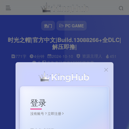
热门
PC GAME
时光之帽|官方中文|Build.13088266+全DLC|
解压即撸|
资源主理人
771字
4分钟
2024-10-10
451
0
该作者已发布15265篇文章
登录
没有账号？立即注册