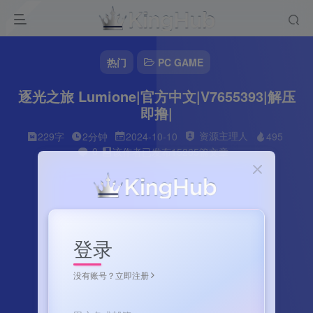
热门
PC GAME
逐光之旅 Lumione|官方中文|V7655393|解压
即撸|
资源主理人
229字
2分钟
2024-10-10
495
0
该作者已发布15265篇文章
登录
没有账号？立即注册