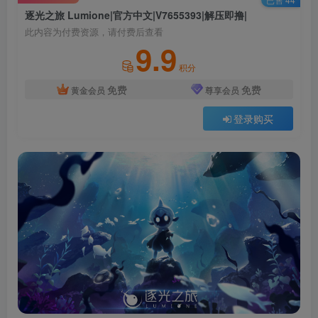
逐光之旅 Lumione|官方中文|V7655393|解压即撸|
此内容为付费资源，请付费后查看
9.9
积分
免费
免费
黄金会员
尊享会员
登录购买