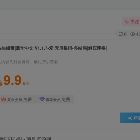
关注
0
4
共生纽带|豪华中文|V1.1.7-爱.无所畏惧-多结局|解压即撸|
此内容为付费资源，请付费后查看
9.9
积分
免费
免费
黄金会员
尊享会员
登