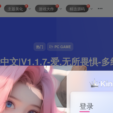
主题美化
游戏大作
精选源码
热门
PC GAME
文|V1.1.7-爱.无所畏惧-
资源主理人
0
5分钟
2024-10-10
465
该作者已发布15
登录