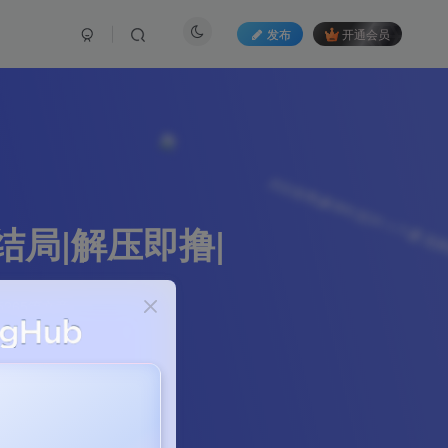
发布
开通会员
多结局|解压即撸|
265篇文章