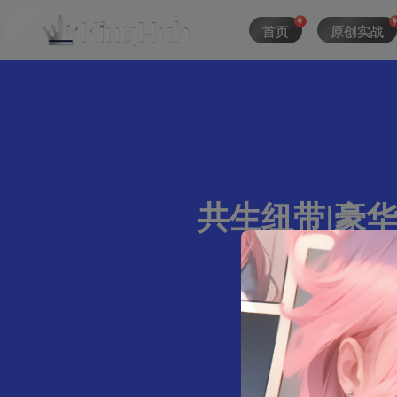
首页
原创实战
共生纽带|豪华中
891字