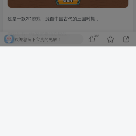
这是一款2D游戏，源自中国古代的三国时期，
游戏过程中玩家需要独立应战，
388
欢迎您留下宝贵的见解！
并通过升级选择合适的技能以提高自身的法术和能力。
解压密码:laoquzhang.com
用PC的用户=下载地址 在本页面顶部 右边 可看见 [立即下
载]
用手机的用户=下载地址 在本页面下面一丢丢 可看见 [立即
下载]