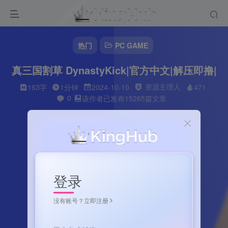
热门
PC GAME
真三国割草 DynastyKick|官方中文|解压即撸|
资源主理人
163字
1分钟
2024-10-10
471
0
该作者已发布15265篇文章
登录
没有账号？立即注册