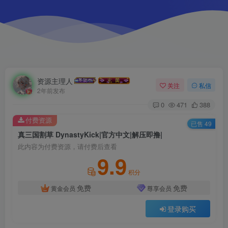
资源主理人
关注
私信
2年前发布
0
471
388
付费资源
已售 49
真三国割草 DynastyKick|官方中文|解压即撸|
此内容为付费资源，请付费后查看
9.9
积分
免费
免费
黄金会员
尊享会员
登录购买