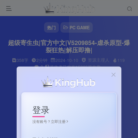
热门
PC GAME
超级寄生虫|官方中文|V5209854-虐杀原型-爆
裂狂热|解压即撸|
资源主理人
358字
2分钟
2024-10-10
119
0
该作者已发布15265篇文章
登录
没有账号？立即注册