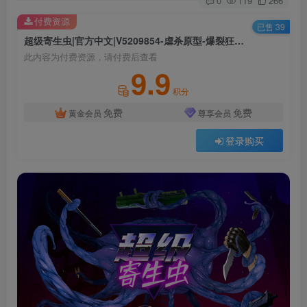
0
119
266
付费资源
已售 39
超级寄生虫|官方中文|V5209854-虐杀原型-爆裂狂热|解压即撸|
此内容为付费资源，请付费后查看
9.9
积分
免费
免费
黄金会员
尊享会员
登录购买