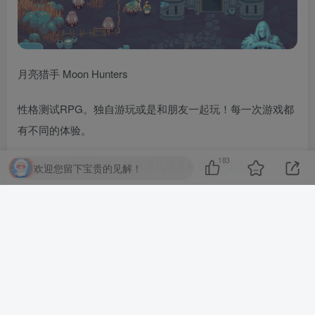
月亮猎手 Moon Hunters
性格测试RPG。独自游玩或是和朋友一起玩！每一次游戏都
有不同的体验。
183
解开月亮消失的谜团。独自游玩或是和朋友一起玩！
欢迎您留下宝贵的见解！
在5天时间里探索一个古代的奇幻世界,每一次游戏都有不同
的体验。你将如何被铭记？
解压密码:laoquzhang.com