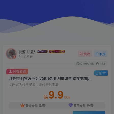
资源主理人
关注
私信
2年前发布
0
246
183
付费资源
已售 32
月亮猎手|官方中文|V2519715-幽影编年-暗夜英魂|解压即撸|
此内容为付费资源，请付费后查看
9.9
积分
免费
免费
黄金会员
尊享会员