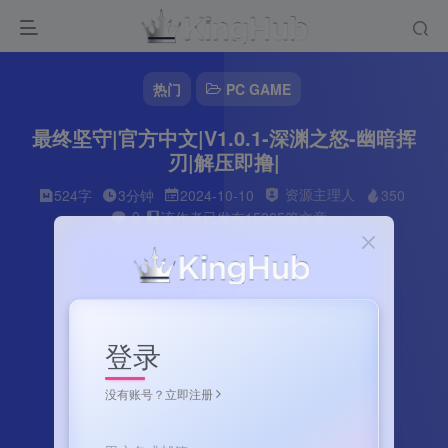
热门
PC GAME
最终坚守|官方中文|V1.0.1-深渊之怒-幽暗挥
刃|解压即撸|
资源主理人
524字
3分钟
2024-10-10
350
0
该作者已发布15265篇文章
登录
没有账号？立即注册