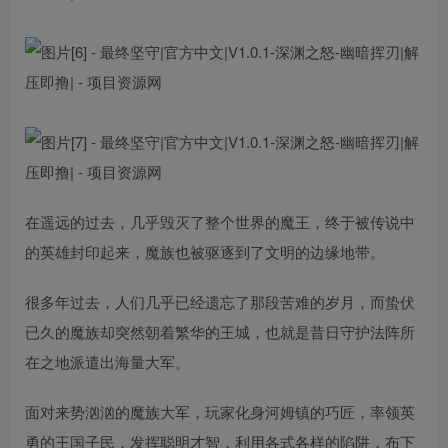
在遥远的过去，几乎毁灭了整个世界的魔王，终于被传说中
的英雄封印起来，魔族也被驱逐到了文明的边缘地带。
很多年过去，人们几乎已经遗忘了那段苦难的岁月，而蛰伏
已久的魔族却突然朝着繁华的王城，也就是昔日守护法阵所
在之地派遣出海量大军。
面对来势汹汹的魔族大军，玩家化身河姆镇的巧匠，率领英
勇的王国子民，发挥聪明才智，利用各式各样的陷阱，布下