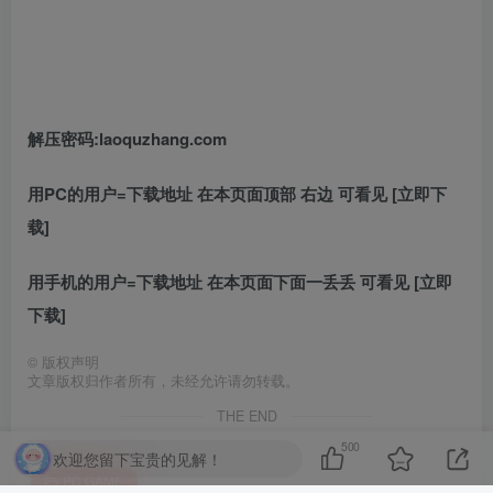
解压密码:laoquzhang.com
用PC的用户=下载地址 在本页面顶部 右边 可看见 [立即下
载]
用手机的用户=下载地址 在本页面下面一丢丢 可看见 [立即
下载]
©
版权声明
文章版权归作者所有，未经允许请勿转载。
THE END
500
欢迎您留下宝贵的见解！
PC GAME