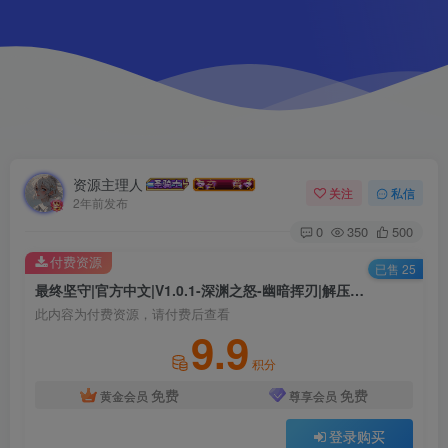
资源主理人
关注
私信
2年前发布
0
350
500
付费资源
已售 25
最终坚守|官方中文|V1.0.1-深渊之怒-幽暗挥刃|解压即撸|
此内容为付费资源，请付费后查看
9.9
积分
免费
免费
黄金会员
尊享会员
登录购买