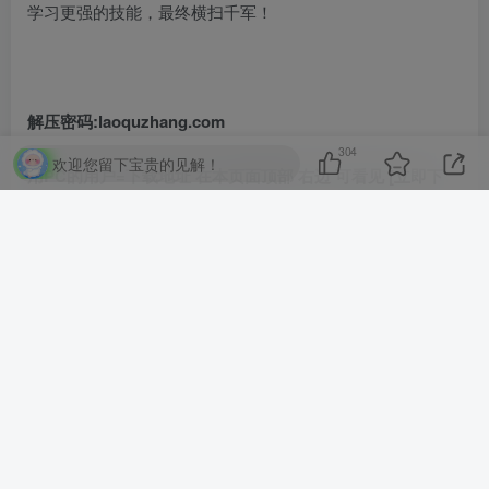
学习更强的技能，最终横扫千军！
解压密码:laoquzhang.com
304
欢迎您留下宝贵的见解！
用PC的用户=下载地址 在本页面顶部 右边 可看见 [立即下
载]
用手机的用户=下载地址 在本页面下面一丢丢 可看见 [立即
下载]
©
版权声明
文章版权归作者所有，未经允许请勿转载。
THE END
PC GAME