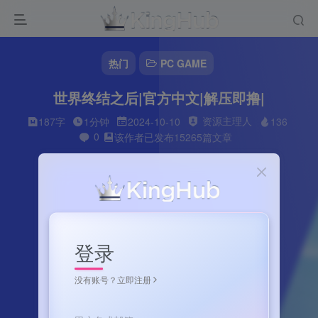
热门
PC GAME
世界终结之后|官方中文|解压即撸|
资源主理人
187字
1分钟
2024-10-10
136
0
该作者已发布15265篇文章
登录
没有账号？立即注册