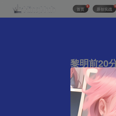
首页
原创实战
黎明前20分
292字