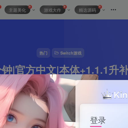
主题美化
游戏大作
精选源码
热门
Switch游戏
钟|官方中文|本体+1.1.1升补|
资源主理人
0
2分钟
2024-10-10
411
该作者已发布15
登录