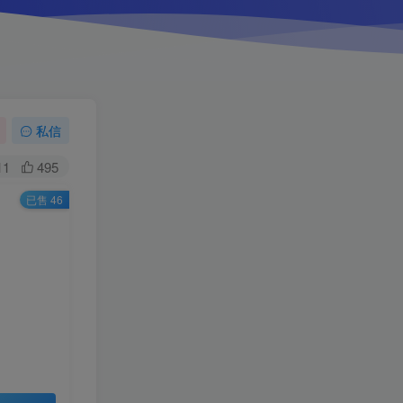
私信
11
495
已售 46