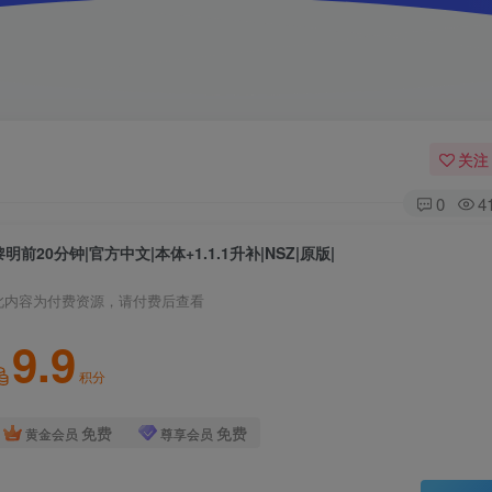
关注
0
4
黎明前20分钟|官方中文|本体+1.1.1升补|NSZ|原版|
此内容为付费资源，请付费后查看
9.9
积分
免费
免费
黄金会员
尊享会员