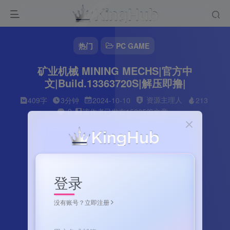
热门
PC GAME
矿业机械 MINING MECHS|官方中
文|Build.13363720S|解压即撸|
资源主理人
409字
3分钟
2024-10-10
213
0
该作者已发布15265篇文章
登录
没有账号？立即注册