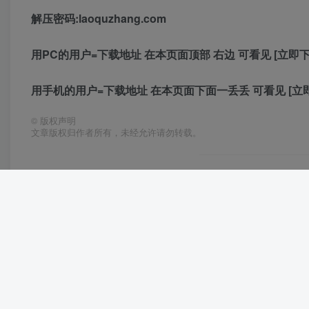
解压密码:laoquzhang.com
用PC的用户=下载地址 在本页面顶部 右边 可看见 [立即下
用手机的用户=下载地址 在本页面下面一丢丢 可看见 [立
©
版权声明
文章版权归作者所有，未经允许请勿转载。
PC GAME
点赞
27