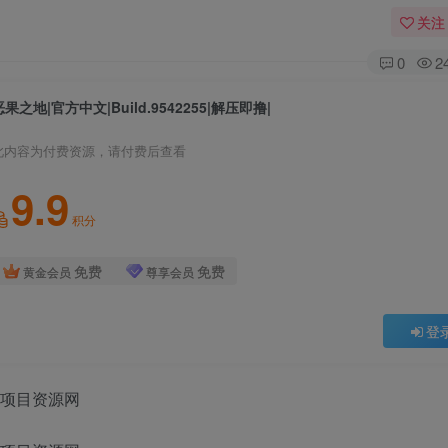
关注
0
2
恶果之地|官方中文|Build.9542255|解压即撸|
此内容为付费资源，请付费后查看
9.9
积分
免费
免费
黄金会员
尊享会员
登