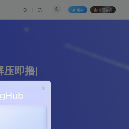
发布
开通会员
|解压即撸|
265篇文章