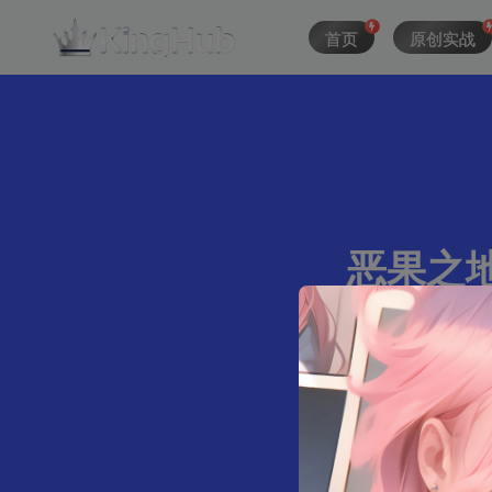
首页
原创实战
恶果之地|
489字