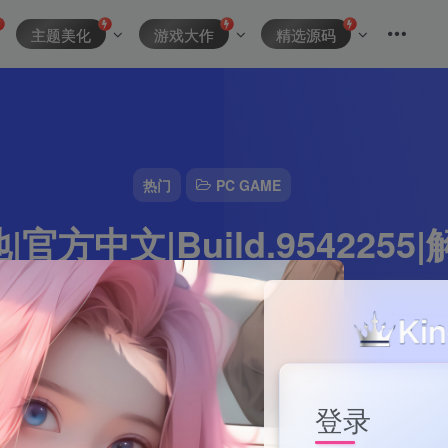
主题美化
游戏大作
精选源码
热门
PC GAME
官方中文|Build.9542255
资源主理人
0
3分钟
2024-10-10
244
该作者已发布15
登录