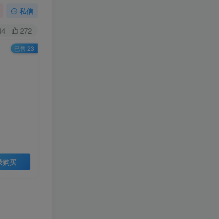
私信
44
272
已售 23
录购买