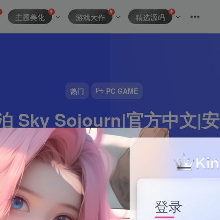
主题美化
游戏大作
精选源码
热门
PC GAME
 Sky Sojourn|官方中文|
资源主理人
0
2分钟
2024-10-10
442
该作者已发布15
登录