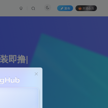
发布
开通会员
安装即撸|
265篇文章