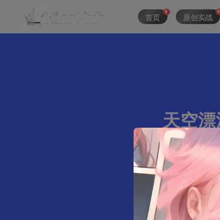
首页
原创实战
天空漂泊
352字