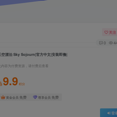
关注
0
4
天空漂泊 Sky Sojourn|官方中文|安装即撸|
此内容为付费资源，请付费后查看
9.9
积分
免费
免费
黄金会员
尊享会员
登