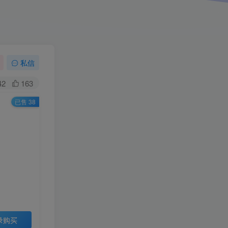
私信
42
163
已售 38
录购买