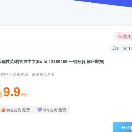
关注
0
1
我选技英雄|官方中文|Build.12889489-一键分解|解压即撸|
此内容为付费资源，请付费后查看
9.9
积分
免费
免费
黄金会员
尊享会员
登