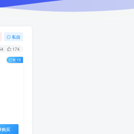
私信
54
174
已售 15
录购买