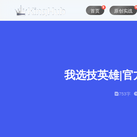
首页
原创实战
我选技英雄|官方中
753字