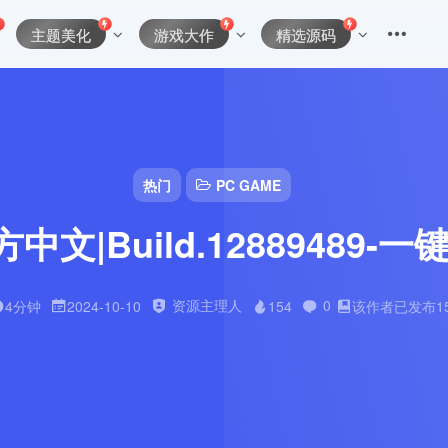
主题美化
游戏大作
精选源码
热门
PC GAME
文|Build.12889489-
资源主理人
0
4分钟
2024-10-10
154
该作者已发布15
登录