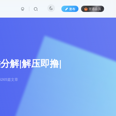
发布
开通会员
一键分解|解压即撸|
265篇文章