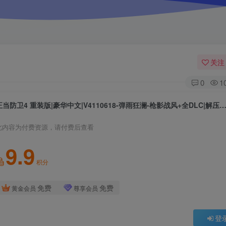
关注
0
1
正当防卫4 重装版|豪华中文|V4110618-弹雨狂澜-枪影战风+全DLC|解
此内容为付费资源，请付费后查看
9.9
积分
免费
免费
黄金会员
尊享会员
登