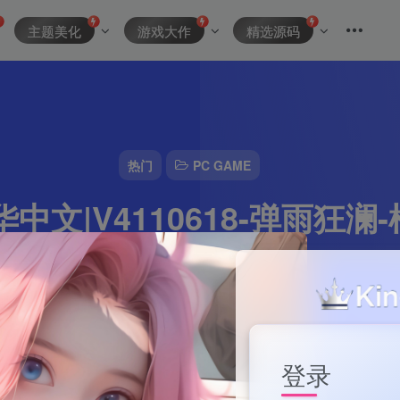
主题美化
游戏大作
精选源码
热门
PC GAME
中文|V4110618-弹雨狂澜
即撸|
资源主理人
0
1分钟
2024-10-10
104
该作者已发布15
登录