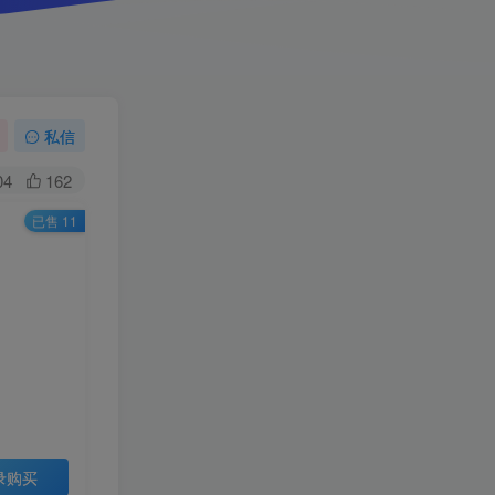
私信
04
162
已售 11
压即撸|
录购买