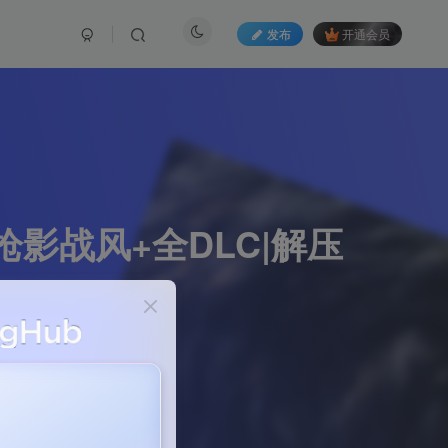
发布
开通会员
-枪影战风+全DLC|解压
265篇文章