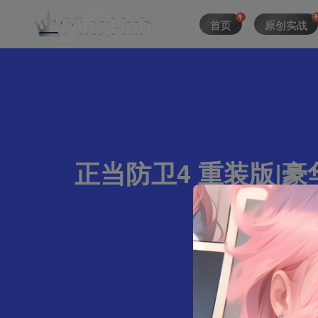
首页
原创实战
正当防卫4 重装版|豪华
6字