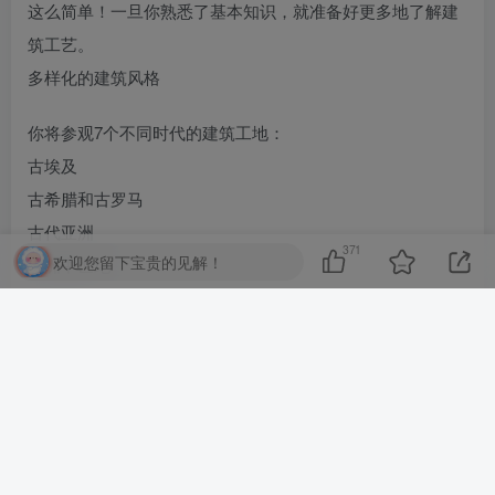
这么简单！一旦你熟悉了基本知识，就准备好更多地了解建
筑工艺。
多样化的建筑风格
你将参观7个不同时代的建筑工地：
古埃及
古希腊和古罗马
古代亚洲
371
欢迎您留下宝贵的见解！
欧洲中世纪
欧洲巴洛克
欧洲新艺术
美国装饰艺术
每个时代都包含了大量新的建筑元素供建造。你可以通过组
合它们来建造独特的历史建筑。此外，每个时代还开启了其
他游戏机制。探索所有建筑的秘密！