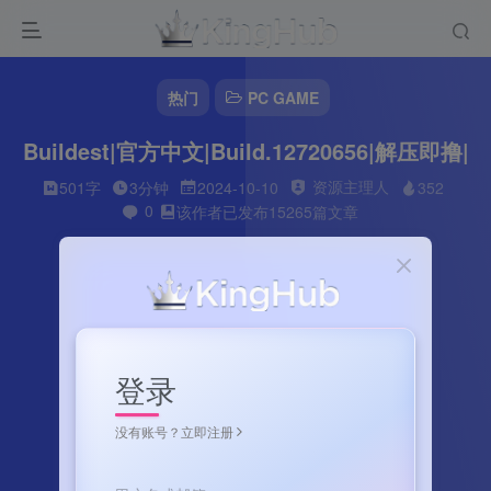
热门
PC GAME
Buildest|官方中文|Build.12720656|解压即撸|
资源主理人
501字
3分钟
2024-10-10
352
0
该作者已发布15265篇文章
登录
没有账号？立即注册