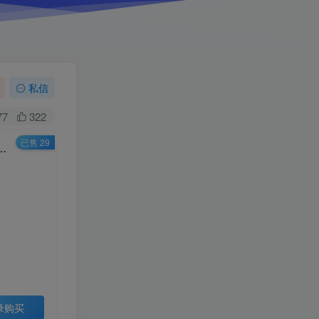
私信
77
322
已售 29
Build.12759897-全新完整版-生死搏杀|解压即撸|
录购买