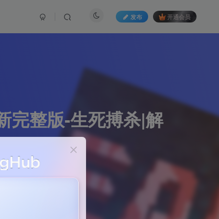
发布
开通会员
-全新完整版-生死搏杀|解
265篇文章