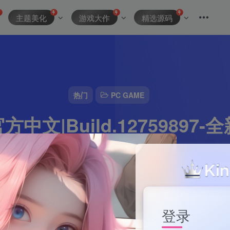
主题美化
游戏大作
精选源码
热门
PC GAME
中文|Build.12759897
压即撸|
资源主理人
0
4分钟
2024-10-10
477
该作者已发布15
登录