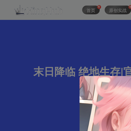
首页
原创实战
末日降临 绝地生存|官方
674字