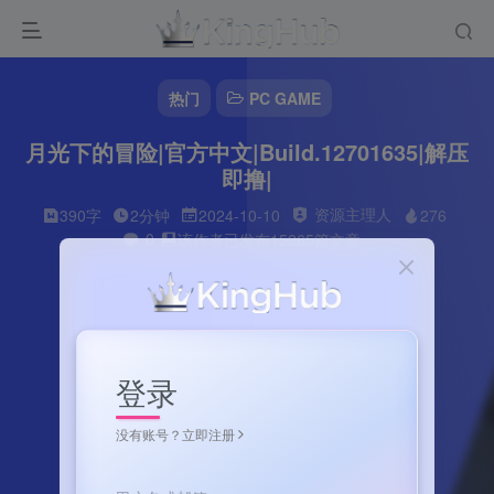
热门
PC GAME
月光下的冒险|官方中文|Build.12701635|解压
即撸|
资源主理人
390字
2分钟
2024-10-10
276
0
该作者已发布15265篇文章
登录
没有账号？立即注册