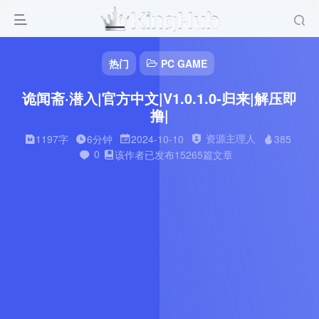
热门
PC GAME
诡闻斋·潜入|官方中文|V1.0.1.0-归来|解压即
撸|
资源主理人
1197字
6分钟
2024-10-10
385
0
该作者已发布15265篇文章