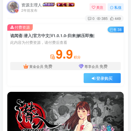
资源主理人
关注
私信
2年前发布
0
385
449
付费资源
已售 38
诡闻斋·潜入|官方中文|V1.0.1.0-归来|解压即撸|
此内容为付费资源，请付费后查看
9.9
积分
免费
免费
黄金会员
尊享会员
登录购买