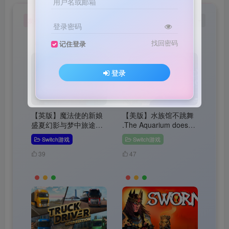
用户名或邮箱
发布
排序
17
登录密码
找回密码
记住登录
登录
【英版】魔法使的新娘
【美版】水族馆不跳舞
盛夏幻影与梦中旅途
.The Aquarium does
.The Ancient Magus’
not dance 中文
Switch游戏
Switch游戏
Bride Midsummer
Pilgrimage 日语
39
47