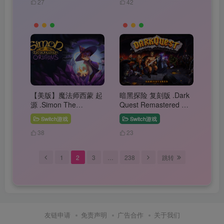
27
42
【美版】魔法师西蒙 起
暗黑探险 复刻版 .Dark
源 .Simon The
Quest Remastered 中
Sorcerer Origins 中文
文
Switch游戏
Switch游戏
38
23
1
2
3
…
238
跳转
友链申请
免责声明
广告合作
关于我们