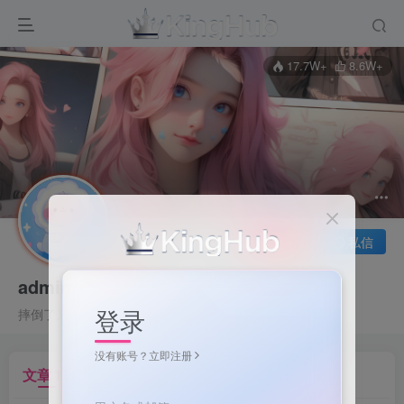
17.7W+
8.6W+
关注
私信
admin
登录
摔倒了又怎样，至少我们还年轻
没有账号？立即注册
文章
17
收藏
0
评论
0
粉丝
0