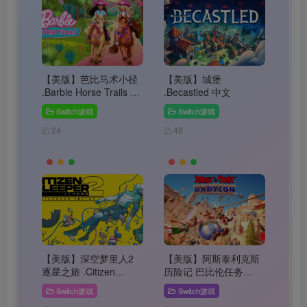
【美版】芭比马术小径
【美版】城堡
.Barbie Horse Trails 中
.Becastled 中文
文
Switch游戏
Switch游戏
24
48
【美版】深空梦里人2
【美版】阿斯泰利克斯
逐星之旅 .Citizen
历险记 巴比伦任务
Sleeper 2 Starward 英
.Asterix & Obelix –
Switch游戏
Switch游戏
语
Mission Babylon 英语