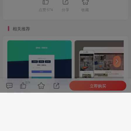
点赞
574
分享
收藏
相关推荐
php在线扒站网站源码
创意室内设计Bootstr
574
立即购买
评论
抢沙发
请登录后发表评论