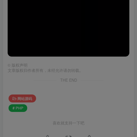
©
版权声明
文章版权归作者所有，未经允许请勿转载。
THE END
网站源码
# PHP
喜欢就支持一下吧