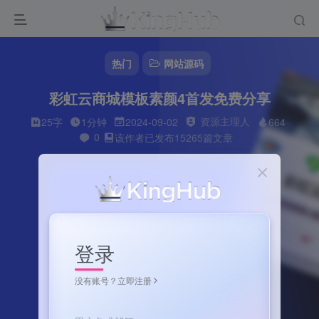
热门
网站源码
彩虹云商城模板素颜4首发免费分享
资源主理人
25字
1分钟
2024-09-02
664
0
该作者已发布15265篇文章
登录
没有账号？立即注册