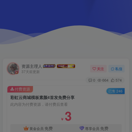
资源主理人
关注
私信
37天前更新
0
664
574
付费资源
已售 246
彩虹云商城模板素颜4首发免费分享
此内容为付费资源，请付费后查看
3
￥
免费
免费
黄金会员
尊享会员