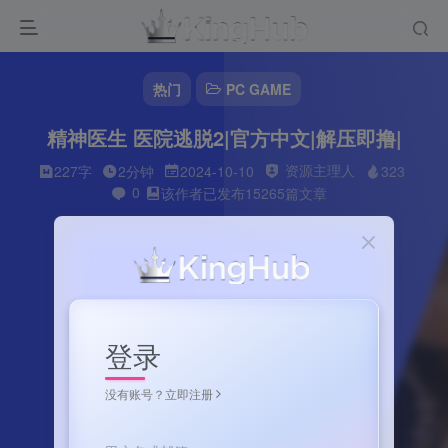
热门
PC GAME
精神医生 医院逃脱2|官方中文|解压即撸|
资源主理人
227字
2分钟
2024-10-10
323
0
该作者已发布15265篇文章
登录
没有账号？立即注册