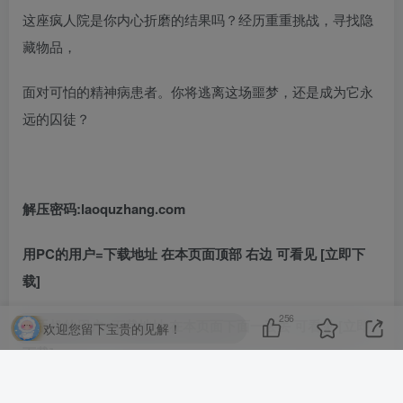
这座疯人院是你内心折磨的结果吗？经历重重挑战，寻找隐
藏物品，
面对可怕的精神病患者。你将逃离这场噩梦，还是成为它永
远的囚徒？
解压密码:laoquzhang.com
用PC的用户=下载地址 在本页面顶部 右边 可看见 [立即下
载]
256
用手机的用户=下载地址 在本页面下面一丢丢 可看见 [立即
欢迎您留下宝贵的见解！
下载]
©
版权声明